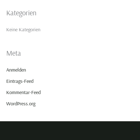
n
Kategorien
a
c
Keine Kategorien
h
:
Meta
Anmelden
Eintrags-Feed
Kommentar-Feed
WordPress.org