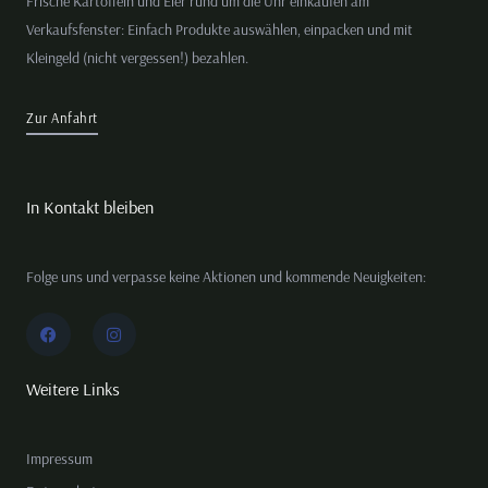
Frische Kartoffeln und Eier rund um die Uhr einkaufen am
Verkaufsfenster: Einfach Produkte auswählen, einpacken und mit
Kleingeld (nicht vergessen!) bezahlen.
Zur Anfahrt
In Kontakt bleiben
Folge uns und verpasse keine Aktionen und kommende Neuigkeiten:
F
I
a
n
c
s
e
t
b
a
Weitere Links
o
g
o
r
k
a
m
Impressum