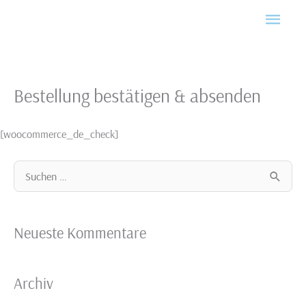
Zum
Haup
Inhalt
springen
Bestellung bestätigen & absenden
[woocommerce_de_check]
S
u
c
Neueste Kommentare
h
e
Archiv
n